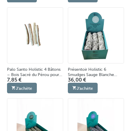
Palo Santo Holistic 4 Bâtons
Présentoir Holistic 6
– Bois Sacré du Pérou pour
Smudges Sauge Blanche
7,85 €
36,00 €
Fumigation & Purification
(Salvia Apiana) – Bâtons de
Énergétique Naturelle
Fumigation & Purification
J'achète
J'achète
Fabriqués en Europe