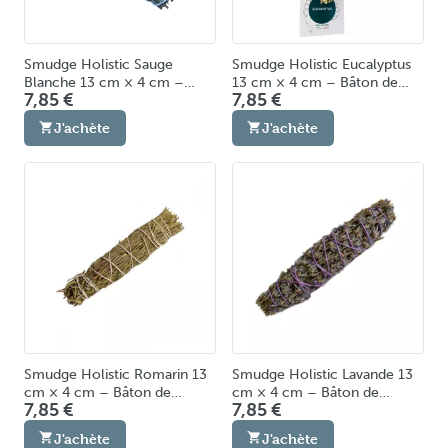
Smudge Holistic Sauge
Smudge Holistic Eucalyptus
Blanche 13 cm × 4 cm –
13 cm × 4 cm – Bâton de
7,85 €
7,85 €
Bâton de Fumigation &
Fumigation & Purification
Purification Énergétique
Énergétique Fabriqué en
J'achète
J'achète
Fabriqué en Europe
Europe
Smudge Holistic Romarin 13
Smudge Holistic Lavande 13
cm × 4 cm – Bâton de
cm × 4 cm – Bâton de
7,85 €
7,85 €
Fumigation & Purification
Fumigation & Purification
Énergétique Fabriqué en
Énergétique Fabriqué en
J'achète
J'achète
Europe
Europe