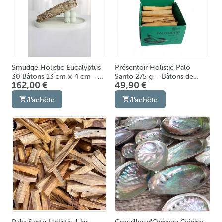
Smudge Holistic Eucalyptus
Présentoir Holistic Palo
30 Bâtons 13 cm × 4 cm –
Santo 275 g – Bâtons de
162,00 €
49,90 €
Fumigation & Purification
Fumigation & Purification
Énergétique Fabriqué en
Énergétique Bois Sacré du
J'achète
J'achète
Europe
Pérou
Palo Santo Holistic 1 kg –
Coquilles d’Ormeau Origine