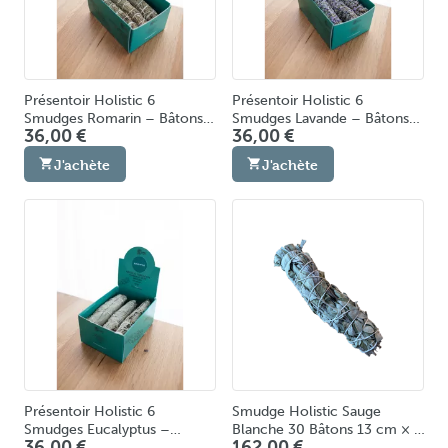
Présentoir Holistic 6
Présentoir Holistic 6
Smudges Romarin – Bâtons
Smudges Lavande – Bâtons
36,00 €
36,00 €
de Fumigation & Purification
de Fumigation & Purification
Énergétique Fabriqués en
Énergétique Fabriqués en
J'achète
J'achète
Europe
Europe
Présentoir Holistic 6
Smudge Holistic Sauge
Smudges Eucalyptus –
Blanche 30 Bâtons 13 cm × 4
36,00 €
162,00 €
Bâtons de Fumigation &
cm – Fumigation &