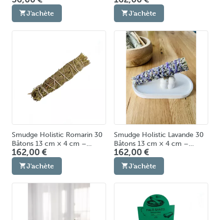
Purification Énergétique
Purification Énergétique
J'achète
J'achète
Fabriqués en Europe
Fabriqué en Europe
Smudge Holistic Romarin 30
Smudge Holistic Lavande 30
Bâtons 13 cm × 4 cm –
Bâtons 13 cm × 4 cm –
162,00 €
162,00 €
Fumigation & Purification
Fumigation & Purification
Énergétique Fabriqué en
Énergétique Fabriqué en
J'achète
J'achète
Europe
Europe