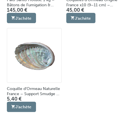
Bâtons de Fumigation &
France x10 (9–11 cm) –
145,00 €
45,00 €
Purification Énergétique Bois
Supports Naturels pour
Sacré Naturel du Pérou
Fumigation & Purification
J'achète
J'achète
Coquille d’Ormeau Naturelle
France – Support Smudge &
5,40 €
Palo Santo 9-11cm
J'achète