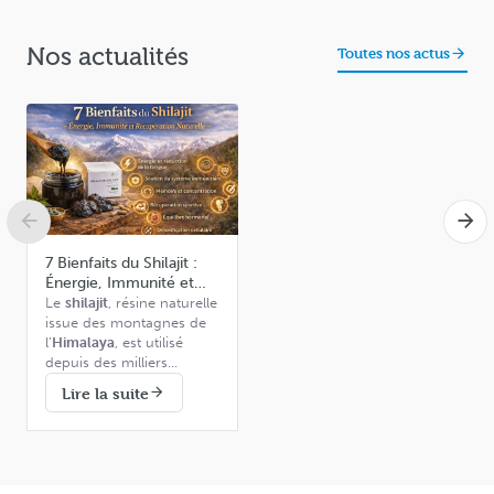
Nos actualités
Toutes nos actus
7 Bienfaits du Shilajit :
Énergie, Immunité et
Récupération Naturelle
Le
shilajit
, résine naturelle
issue des montagnes de
l’
Himalaya
, est utilisé
depuis des milliers
d’années dans la
Riche en
acide fulvique
,
Lire la suite
médecine ayurvédique
minéraux et oligo-
pour soutenir l’énergie,
éléments essentiels, ce
l’immunité et l’équilibre
complément naturel attire
général de l’organisme.
aujourd’hui l’attention de
Dans cet article,
nombreux chercheurs et
découvrez
7 bienfaits du