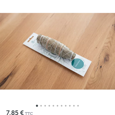
7,85 €
TTC