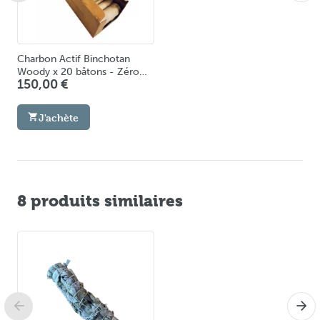
Charbon Actif Binchotan
Woody x 20 bâtons - Zéro
150,00 €
Plastique – Filtre Eau &
Purification jusqu’à 16200 L
J'achète
8 produits similaires
Spirale Inox avec un bâton de
Charbon Actif Binchotan
12,90 €
Woody x 1 bâton– Filtre Eau