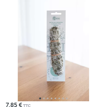
7,85 €
TTC