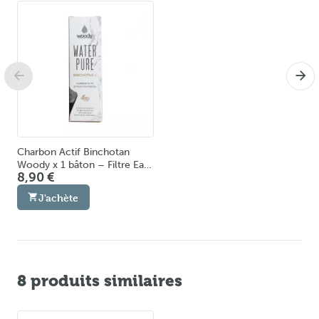
Charbon Actif Binchotan
Woody x 1 bâton – Filtre Eau
8,90 €
& Purification jusqu’à 810 L
J'achète
8 produits similaires