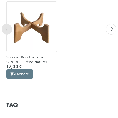
Support Bois Fontaine
ÔPURE – Frêne Naturel
17,00 €
Fabriqué en Europe
J'achète
FAQ