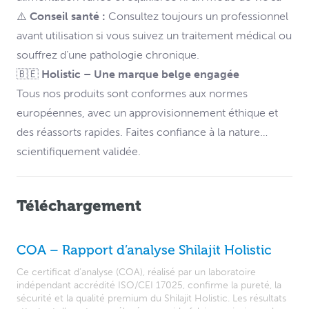
⚠️
Conseil santé :
Consultez toujours un professionnel
avant utilisation si vous suivez un traitement médical ou
souffrez d’une pathologie chronique.
🇧🇪
Holistic – Une marque belge engagée
Tous nos produits sont conformes aux normes
européennes, avec un approvisionnement éthique et
des réassorts rapides. Faites confiance à la nature…
scientifiquement validée.
Téléchargement
COA – Rapport d’analyse Shilajit Holistic
Ce certificat d’analyse (COA), réalisé par un laboratoire
indépendant accrédité ISO/CEI 17025, confirme la pureté, la
sécurité et la qualité premium du Shilajit Holistic. Les résultats