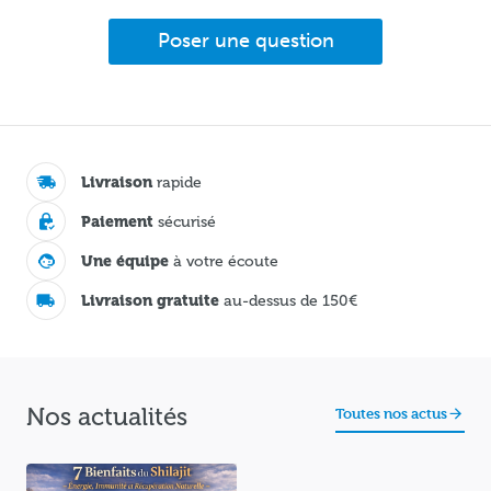
Poser une question
Miswak Naturel Bois d’Arak
avec Support de Voyage –
4,70 €
Brosse à Dents Écologique &
Hygiène Buccale Naturelle
J'achète
Livraison
rapide
Paiement
sécurisé
Une équipe
à votre écoute
Livraison gratuite
au-dessus de 150€
Pack Énergie Durable
Nos actualités
Toutes nos actus
ECOREVOLT – 8 piles
29,95 €
rechargeables USB-C (4 AAA
+ 4 AA)
J'achète