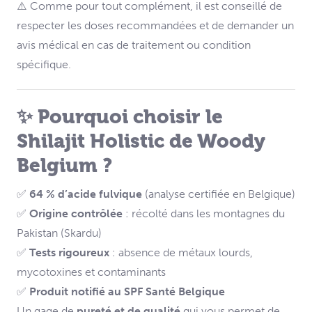
⚠️ Comme pour tout complément, il est conseillé de
respecter les doses recommandées et de demander un
avis médical en cas de traitement ou condition
spécifique.
✨ Pourquoi choisir le
Shilajit Holistic de Woody
Belgium ?
✅
64 % d’acide fulvique
(analyse certifiée en Belgique)
✅
Origine contrôlée
: récolté dans les montagnes du
Pakistan (Skardu)
✅
Tests rigoureux
: absence de métaux lourds,
mycotoxines et contaminants
✅
Produit notifié au SPF Santé Belgique
Un gage de
pureté et de qualité
qui vous permet de