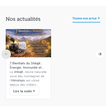
Nos actualités
Toutes nos actus
7 Bienfaits du Shilajit :
Énergie, Immunité et
Récupération Naturelle
Le
shilajit
, résine naturelle
issue des montagnes de
l’
Himalaya
, est utilisé
depuis des milliers
d’années dans la
Riche en
acide fulvique
,
Lire la suite
médecine ayurvédique
minéraux et oligo-
pour soutenir l’énergie,
éléments essentiels, ce
l’immunité et l’équilibre
complément naturel attire
général de l’organisme.
aujourd’hui l’attention de
Dans cet article,